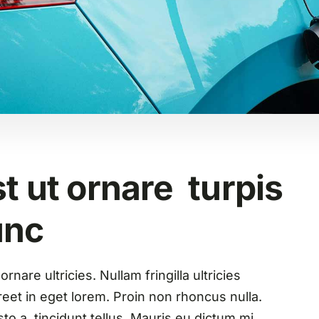
t ut ornare turpis
unc
nare ultricies. Nullam fringilla ultricies
aoreet in eget lorem. Proin non rhoncus nulla.
o a, tincidunt tellus. Mauris eu dictum mi.