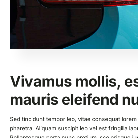
Vivamus mollis, es
mauris eleifend n
Sed tincidunt tempor leo, vitae consequat lorem or
pharetra. Aliquam suscipit leo vel est fringilla l
Pellentesque porta nunc pretium, scelerisque just